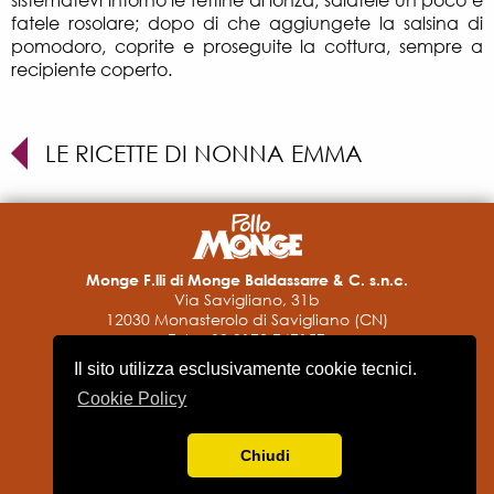
sistematevi intorno le fettine di lonza, salatele un poco e
fatele rosolare; dopo di che aggiungete la salsina di
pomodoro, coprite e proseguite la cottura, sempre a
recipiente coperto.
LE RICETTE DI NONNA EMMA
Monge F.lli di Monge Baldassarre & C. s.n.c.
Via Savigliano, 31b
12030 Monasterolo di Savigliano (CN)
Tel. + 39 0172 747157
Fax + 39 0172 747198-9
Il sito utilizza esclusivamente cookie tecnici.
pollomonge@monge.it
P.IVA 00182170043
Cookie Policy
Informativa privacy
Accessibilità
Chiudi
Web Design
Bosio.Associati