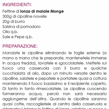
INGREDIENTI:
Fettine di
lonza di maiale Monge
300g di cipolline novelle
20g di burro
Salsina di pomodoro
Olio q.b.
Sale e Pepe q.b.
PREPARAZIONE:
Mondate le cipolline eliminando le foglie esterne (a
mano a mano che le preparate, mantenetele immerse
in acqua fredda), lavatele e sgocciolatele. Mettete sul
fuoco una casseruola con il burro e qualche
cucchiaiata di olio, dopo un minuto versate dentro le
cipolline, salatele e pepatele e portatele quasi a cottura
mantenendo il fuoco bassissimo e il recipiente coperto.
Di tanto in tanto rimescolatele. Le cipolline cuocendo
formeranno acqua, perciò non sarà necessario
aggiungerne dell’altra. Quando le cipolline saranno
quasi cotte, raccoglietele al centro della casseruola e