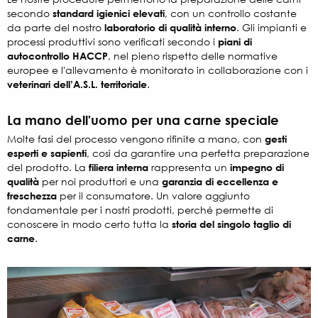
secondo
standard igienici elevati
, con un controllo costante
da parte del nostro
laboratorio di qualità interno
.
Gli impianti e
processi produttivi sono verificati secondo i
piani di
autocontrollo HACCP
, nel pieno rispetto delle normative
europee e l'allevamento è monitorato in collaborazione con i
veterinari dell’A.S.L. territoriale
.
La mano dell'uomo per una carne speciale
Molte fasi del processo vengono rifinite a mano, con
gesti
esperti e sapienti
, così da garantire una perfetta preparazione
del prodotto. La
filiera interna
rappresenta un
impegno di
qualità
per noi produttori e una
garanzia di eccellenza e
freschezza
per il consumatore. Un valore aggiunto
fondamentale per i nostri prodotti, perché permette di
conoscere in modo certo tutta la
storia del singolo taglio di
carne
.