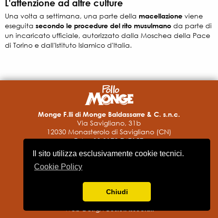
L'attenzione ad altre culture
Una volta a settimana, una parte della
macellazione
viene
eseguita
secondo le procedure del rito musulmano
da parte di
un incaricato ufficiale, autorizzato dalla Moschea della Pace
di Torino e dall'Istituto Islamico d'Italia.
Monge F.lli di Monge Baldassarre & C. s.n.c.
Via Savigliano, 31b
12030 Monasterolo di Savigliano (CN)
Tel. + 39 0172 747157
Fax + 39 0172 747198-9
Il sito utilizza esclusivamente cookie tecnici.
pollomonge@monge.it
Cookie Policy
P.IVA 00182170043
Informativa privacy
Accessibilità
Chiudi
Web Design
Bosio.Associati