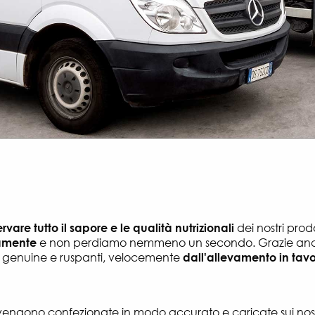
rvare tutto il sapore e le qualità nutrizionali
dei nostri prod
namente
e non perdiamo nemmeno un secondo. Grazie anche
ni, genuine e ruspanti, velocemente
dall'allevamento in tav
ni vengono confezionate in modo accurato e caricate sui nostr