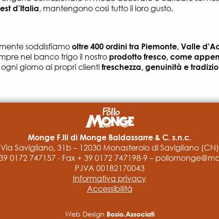
st d’Italia
, mantengono così tutto il loro gusto.
namente soddisfiamo
oltre 400 ordini tra Piemonte, Valle d'A
mpre nel banco frigo il nostro
prodotto fresco, come appen
gni giorno ai propri clienti
freschezza, genuinità e tradizi
Monge F.lli di Monge Baldassarre & C. s.n.c.
Via Savigliano, 31b
–
12030 Monasterolo di Savigliano (CN)
+ 39 0172 747157
-
Fax + 39 0172 747198-9
–
pollomonge@mon
P.IVA 00182170043
Informativa privacy
Accessibilità
Web Design
Bosio.Associati