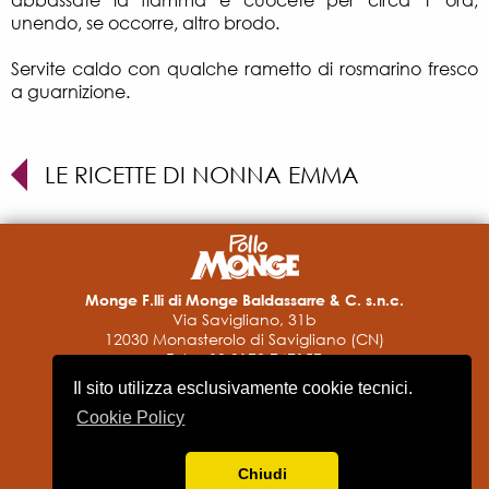
abbassate la fiamma e cuocete per circa 1 ora,
unendo, se occorre, altro brodo.
Servite caldo con qualche rametto di rosmarino fresco
a guarnizione.
LE RICETTE DI NONNA EMMA
Monge F.lli di Monge Baldassarre & C. s.n.c.
Via Savigliano, 31b
12030 Monasterolo di Savigliano (CN)
Tel. + 39 0172 747157
Fax + 39 0172 747198-9
Il sito utilizza esclusivamente cookie tecnici.
pollomonge@monge.it
P.IVA 00182170043
Cookie Policy
Informativa privacy
Accessibilità
Chiudi